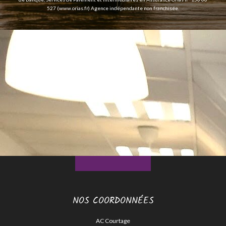
527 (
www.orias.fr
) Agence indépendante non franchisée.
NOS COORDONNÉES
AC Courtage