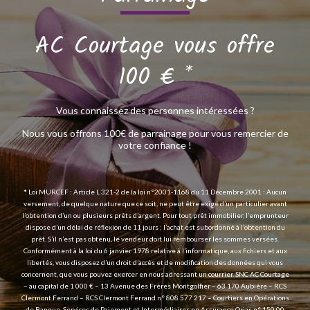
AC Courtage vous offre
100 € *
Vous connaissez des personnes intéressées ?
Nous vous offrons 100€ de parrainage pour vous remercier de
votre confiance !
*
Loi MURCEF : Article L 321-2 de la loi n°2001-1168 du 11 Décembre 2001 : Aucun
versement, de quelque nature que ce soit, ne peut être exigé d’un particulier avant
l’obtention d’un ou plusieurs prêts d’argent. Pour tout prêt immobilier, l’emprunteur
dispose d’un délai de réﬂexion de 11 jours ; l’achat est subordonné à l’obtention du
prêt. S’il n’est pas obtenu, le vendeur doit lui rembourser les sommes versées.
Conformément à la loi du 6 janvier 1978 relative à l’informatique, aux fichiers et aux
libertés, vous disposez d’un droit d’accès et de modification des données qui vous
concernent, que vous pouvez exercer en nous adressant un courrier. SNC AC Courtage
– au capital de 1 000 € – 13 Avenue des Frères Montgolfier – 63 170 Aubière – RCS
Clermont Ferrand – RCS Clermont Ferrand n° 808 577 217 – Courtiers en Opérations
de Banque, Services de Paiement et Intermédiaires en Assurance Orias n° 150 00