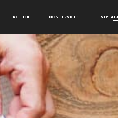
ACCUEIL
NOS SERVICES
NOS AG
PARTICULIERS
L’ÉQUIPE
NOS LOCAUX
PROFESSIONNELS
PARTENA