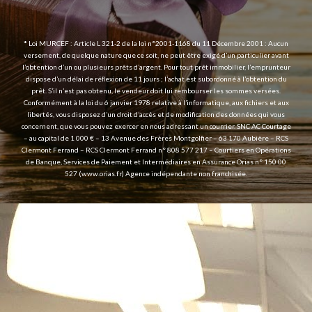
*
Loi MURCEF : Article L 321-2 de la loi n°2001-1168 du 11 Décembre 2001 : Aucun
versement, de quelque nature que ce soit, ne peut être exigé d’un particulier avant
l’obtention d’un ou plusieurs prêts d’argent. Pour tout prêt immobilier, l’emprunteur
dispose d’un délai de réﬂexion de 11 jours ; l’achat est subordonné à l’obtention du
prêt. S’il n’est pas obtenu, le vendeur doit lui rembourser les sommes versées.
Conformément à la loi du 6 janvier 1978 relative à l’informatique, aux fichiers et aux
libertés, vous disposez d’un droit d’accès et de modification des données qui vous
concernent, que vous pouvez exercer en nous adressant un courrier. SNC AC Courtage
– au capital de 1 000 € – 13 Avenue des Frères Montgolfier – 63 170 Aubière – RCS
Clermont Ferrand – RCS Clermont Ferrand n° 808 577 217 – Courtiers en Opérations
de Banque, Services de Paiement et Intermédiaires en Assurance Orias n° 150 00
527 (
www.orias.fr
) Agence indépendante non franchisée.