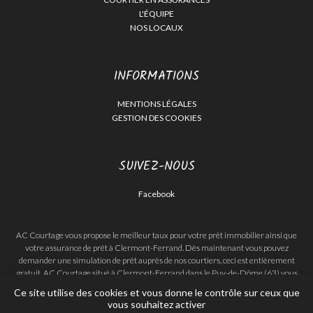
L'ÉQUIPE
NOS LOCAUX
INFORMATIONS
MENTIONS LÉGALES
GESTION DES COOKIES
SUIVEZ-NOUS
Facebook
AC Courtage vous propose le meilleur taux pour votre prêt immobilier ainsi que
votre assurance de prêt à Clermont-Ferrand. Dès maintenant vous pouvez
demander une simulation de prêt auprès de nos courtiers, ceci est entièrement
gratuit. AC Courtage situé à Clermont-Ferrand dans le Puy-de-Dôme (63) vous
conseille et vous accompagne durant les différentes étapes de l’obtention de votre
Ce site utilise des cookies et vous donne le contrôle sur ceux que
prêt immobilier.
vous souhaitez activer