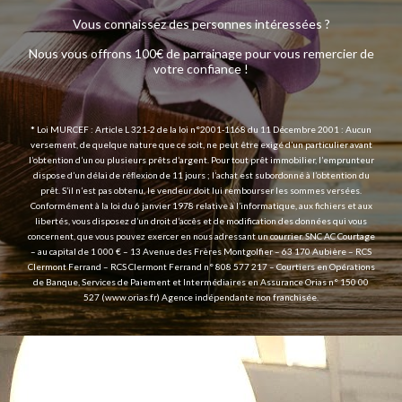
Vous connaissez des personnes intéressées ?
Nous vous offrons 100€ de parrainage pour vous remercier de
votre confiance !
*
Loi MURCEF : Article L 321-2 de la loi n°2001-1168 du 11 Décembre 2001 : Aucun
versement, de quelque nature que ce soit, ne peut être exigé d’un particulier avant
l’obtention d’un ou plusieurs prêts d’argent. Pour tout prêt immobilier, l’emprunteur
dispose d’un délai de réﬂexion de 11 jours ; l’achat est subordonné à l’obtention du
prêt. S’il n’est pas obtenu, le vendeur doit lui rembourser les sommes versées.
Conformément à la loi du 6 janvier 1978 relative à l’informatique, aux fichiers et aux
libertés, vous disposez d’un droit d’accès et de modification des données qui vous
concernent, que vous pouvez exercer en nous adressant un courrier. SNC AC Courtage
– au capital de 1 000 € – 13 Avenue des Frères Montgolfier – 63 170 Aubière – RCS
Clermont Ferrand – RCS Clermont Ferrand n° 808 577 217 – Courtiers en Opérations
de Banque, Services de Paiement et Intermédiaires en Assurance Orias n° 150 00
527 (
www.orias.fr
) Agence indépendante non franchisée.